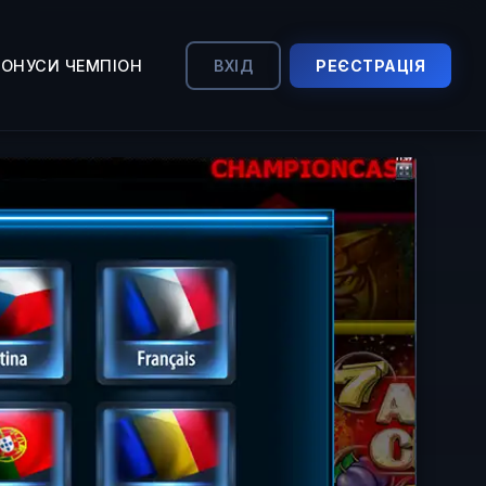
БОНУСИ ЧЕМПІОН
ВХІД
РЕЄСТРАЦІЯ