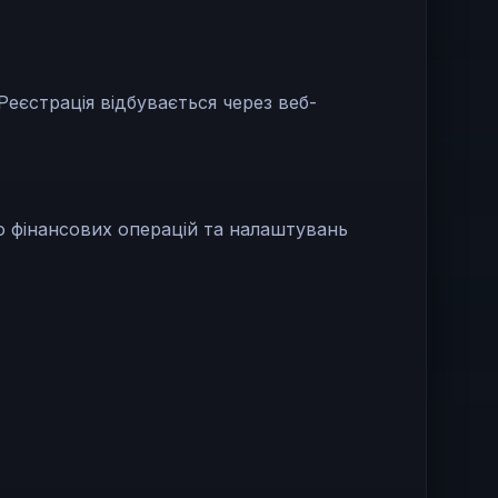
еєстрація відбувається через веб-
до фінансових операцій та налаштувань