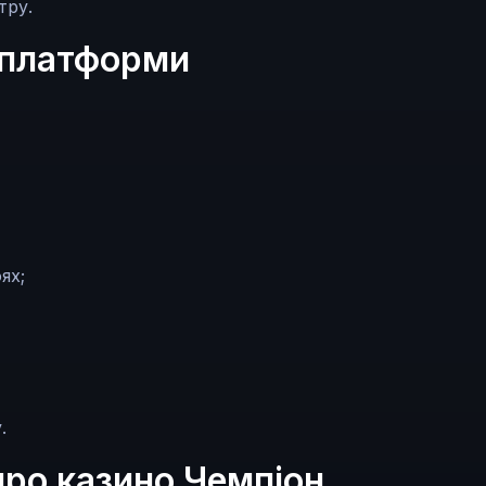
тру.
 платформи
ях;
.
про казино Чемпіон