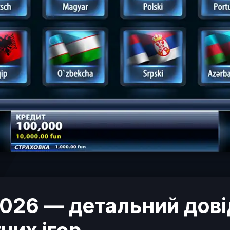
026 — детальний дові