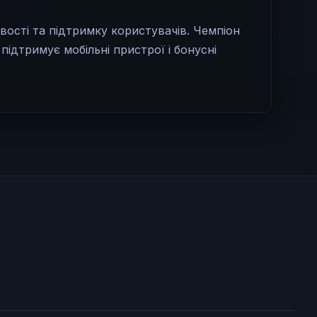
вості та підтримку користувачів. Чемпіон
підтримує мобільні пристрої і бонусні