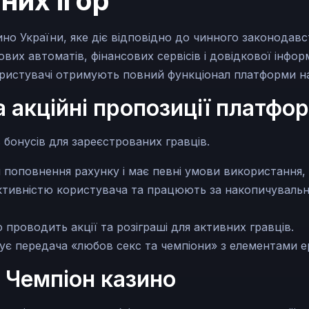
них ігор
но України, яке діє відповідно до чинного законодавс
ових автоматів, фінансових сервісів і довідкової інфор
користувачі отримують повний функціонал платформи н
а акційні пропозиції платфо
 бонусів для зареєстрованих гравців.
я поповнення рахунку і має певні умови використання
ктивністю користувача та працюють за накопичувальн
 проводить акції та розіграші для активних гравців.
ує передача «любов секс та чемпіони» з елементами е
в Чемпіон казино