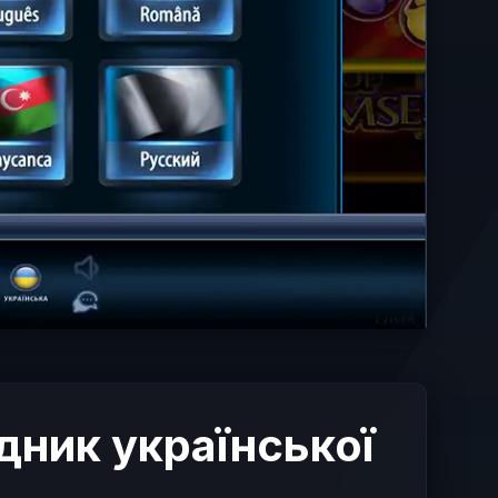
дник української