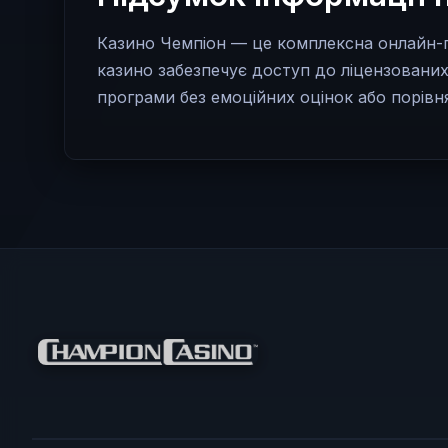
Казино Чемпіон — це комплексна онлайн-пл
казино забезпечує доступ до ліцензованих 
програми без емоційних оцінок або порівн