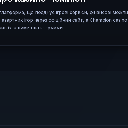
атформа, що поєднує ігрові сервіси, фінансові можли
азартних ігор через офіційний сайт, а Champion casino 
янь із іншими платформами.